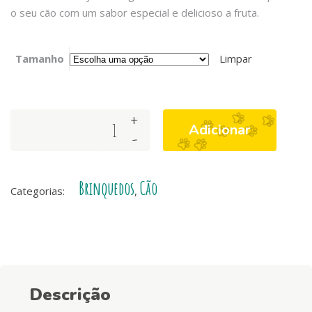
o seu cão com um sabor especial e delicioso a fruta.
Tamanho
Limpar
+
Fruity
Adicionar
-
Bone
de
Melão
Brinquedos
Cão
quantity
Categorias:
,
Descrição