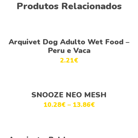
Produtos Relacionados
Ver opções
Arquivet Dog Adulto Wet Food –
Peru e Vaca
2.21
€
Ver opções
SNOOZE NEO MESH
10.28
€
–
13.86
€
Adicionar