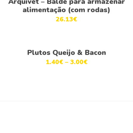
Arquivet – Balde para armazenar
alimentação (com rodas)
26.13
€
Ver opções
Plutos Queijo & Bacon
1.40
€
–
3.00
€