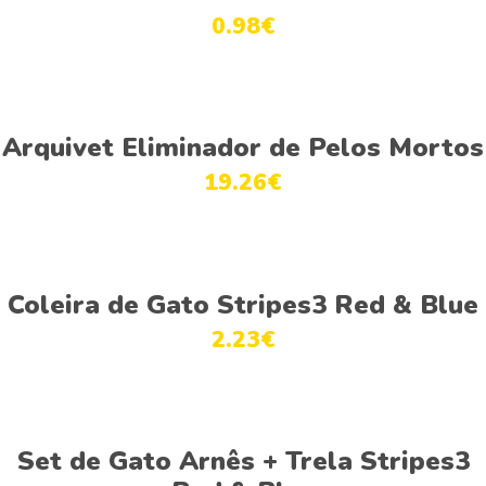
0.98
€
Adicionar
Arquivet Eliminador de Pelos Mortos
19.26
€
Ver opções
Coleira de Gato Stripes3 Red & Blue
2.23
€
Ver opções
Set de Gato Arnês + Trela Stripes3