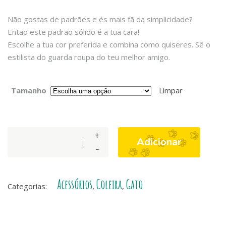
Não gostas de padrões e és mais fã da simplicidade?
Então este padrão sólido é a tua cara!
Escolhe a tua cor preferida e combina como quiseres. Sê o
estilista do guarda roupa do teu melhor amigo.
Tamanho
Limpar
+
Dashi
Adicionar
-
Solid
Colors
–
Acessórios
Coleira
Gato
Coleiras
Categorias:
,
,
para
Gatos
-