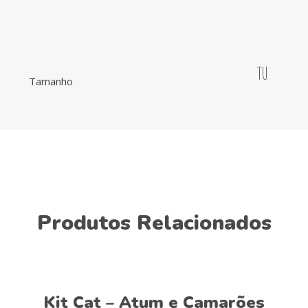
TU
Tamanho
Produtos Relacionados
Ver opções
Kit Cat – Atum e Camarões