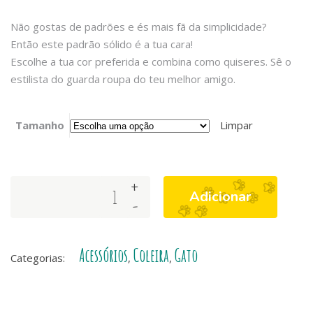
Não gostas de padrões e és mais fã da simplicidade?
Então este padrão sólido é a tua cara!
Escolhe a tua cor preferida e combina como quiseres. Sê o
estilista do guarda roupa do teu melhor amigo.
Tamanho
Limpar
+
Dashi
Adicionar
-
Solid
Colors
–
Acessórios
Coleira
Gato
Coleiras
Categorias:
,
,
para
Gatos
-