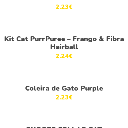
2.23
€
Ver opções
Kit Cat PurrPuree – Frango & Fibra
Hairball
2.24
€
Ver opções
Coleira de Gato Purple
2.23
€
Adicionar