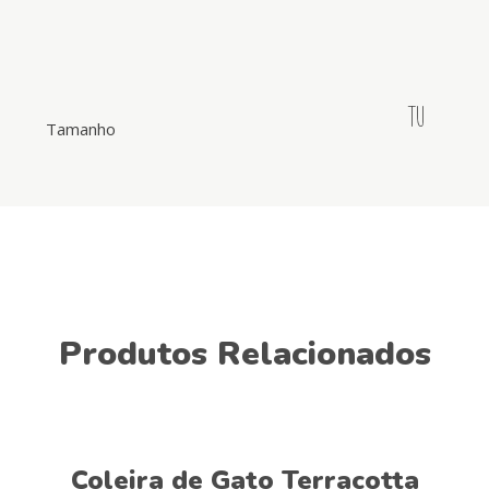
TU
Tamanho
Produtos Relacionados
Ver opções
Coleira de Gato Terracotta