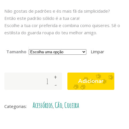
Não gostas de padrões e és mais fã da simplicidade?
Então este padrão sólido é a tua cara!
Escolhe a tua cor preferida e combina como quiseres. Sê o
estilista do guarda roupa do teu melhor amigo.
Tamanho
Limpar
+
Dashi
Adicionar
-
Solid
Colors
-
Acessórios
Cão
Coleira
Coleiras
Categorias:
,
,
para
Cães
-