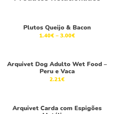
Ver opções
Plutos Queijo & Bacon
1.40
€
–
3.00
€
Ver opções
Arquivet Dog Adulto Wet Food –
Peru e Vaca
2.21
€
Adicionar
Arquivet Carda com Espigões