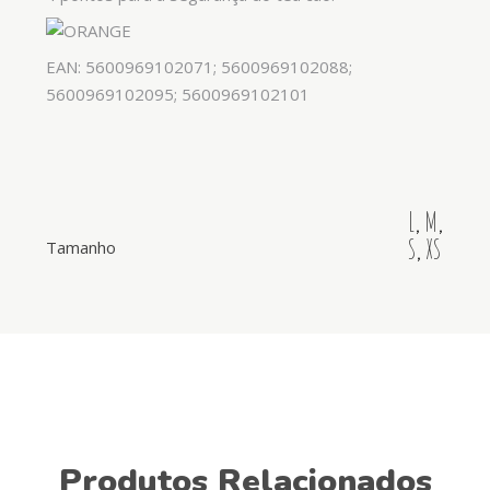
EAN: 5600969102071; 5600969102088;
5600969102095; 5600969102101
L
,
M
,
S
,
XS
Tamanho
Produtos Relacionados