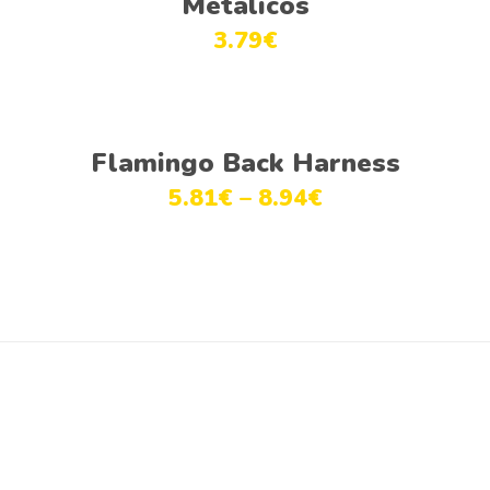
Metálicos
3.79
€
Ver opções
Flamingo Back Harness
5.81
€
–
8.94
€