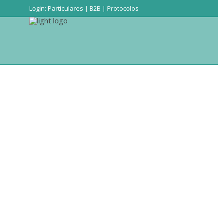
Login:
Particulares
|
B2B
|
Protocolos