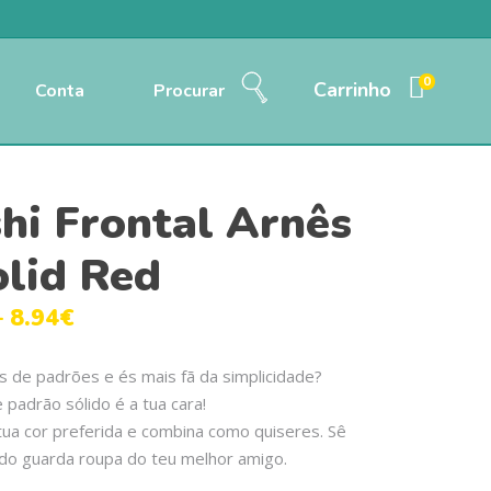
0
Carrinho
Conta
Procurar
hi Frontal Arnês
olid Red
–
8.94
€
 de padrões e és mais fã da simplicidade?
 padrão sólido é a tua cara!
tua cor preferida e combina como quiseres. Sê
a do guarda roupa do teu melhor amigo.