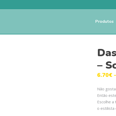
Produtos
Das
– S
6.70
€
Não gostas
Então este
Escolhe a 
o estilist