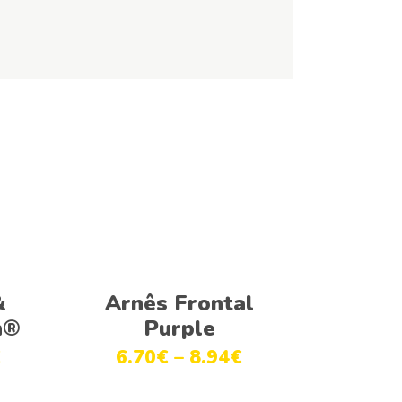
Ver opções
&
Arnês Frontal
h®
Purple
€
6.70
€
–
8.94
€