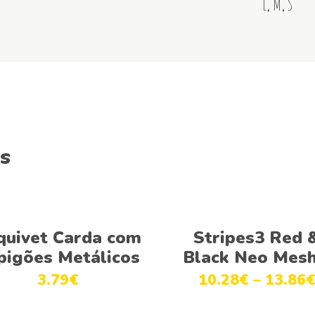
L
,
M
,
S
s
Adicionar
Ver opções
quivet Carda com
Stripes3 Red 
pigões Metálicos
Black Neo Mes
3.79
€
10.28
€
–
13.86