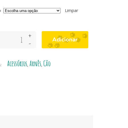
o
Limpar
+
Adicionar
-
Acessórios
Arnês
Cão
s:
,
,