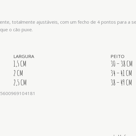
istente, totalmente ajustáveis, com um fecho de 4 pontos para a
 que o cão puxe.
LARGURA
PEITO
1,5 CM
30 – 38 CM
2 CM
34 – 41 CM
2,5 CM
38 – 49 CM
; 5600969104181