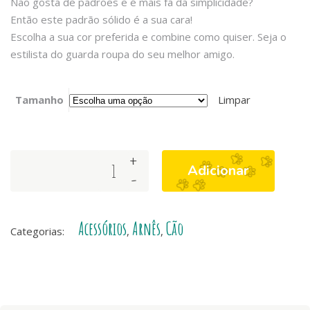
Não gosta de padrões e é mais fã da simplicidade?
Então este padrão sólido é a sua cara!
Escolha a sua cor preferida e combine como quiser. Seja o
estilista do guarda roupa do seu melhor amigo.
Tamanho
Limpar
+
Dashi
Adicionar
-
Frontal
Arnês
-
Acessórios
Arnês
Cão
Solid
Categorias:
,
,
Pink
quantity