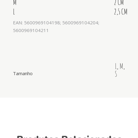
M
2 CM
L
2,5 CM
EAN: 5600969104198; 5600969104204;
5600969104211
L
,
M
,
S
Tamanho