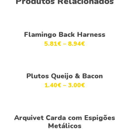
Produtos Relacionados
Ver opções
Flamingo Back Harness
5.81
€
–
8.94
€
Ver opções
Plutos Queijo & Bacon
1.40
€
–
3.00
€
Adicionar
Arquivet Carda com Espigões
Metálicos