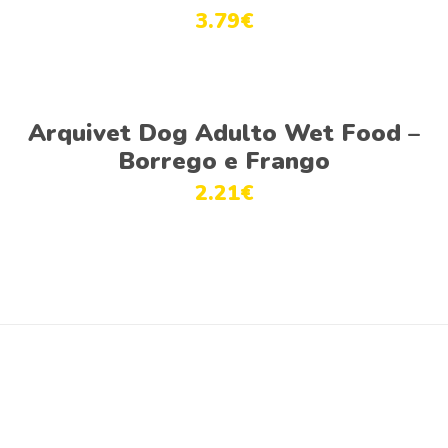
3.79
€
Ver opções
Arquivet Dog Adulto Wet Food –
Borrego e Frango
2.21
€