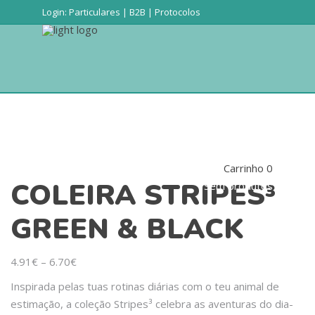
Login:
Particulares
|
B2B
|
Protocolos
Produtos
Conta
Procurar
Carrinho
0
COLEIRA STRIPES³
Sem produtos
GREEN & BLACK
4.91
€
–
6.70
€
Inspirada pelas tuas rotinas diárias com o teu animal de
estimação, a coleção Stripes³ celebra as aventuras do dia-