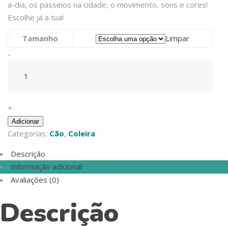
a-dia, os passeios na cidade, o movimento, sons e cores!
Escolhe já a tua!
Tamanho
Limpar
COLEIRA
-
STRIPES³
GREEN
&
BLACK
+
quantity
Adicionar
Categorias:
Cão
,
Coleira
Descrição
Informação adicional
Avaliações (0)
Descrição