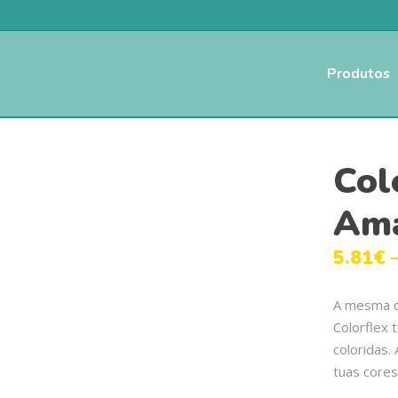
Produtos
Col
Ama
5.81
€
A mesma qu
Colorflex 
coloridas. 
tuas cores