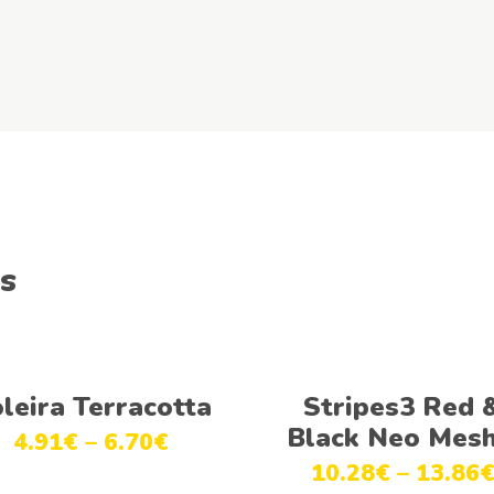
s
Ver opções
Ver opções
leira Terracotta
Stripes3 Red 
Black Neo Mes
4.91
€
–
6.70
€
10.28
€
–
13.86