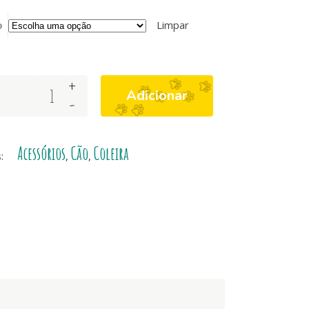
o
Limpar
+
Adicionar
-
Acessórios
Cão
Coleira
s:
,
,