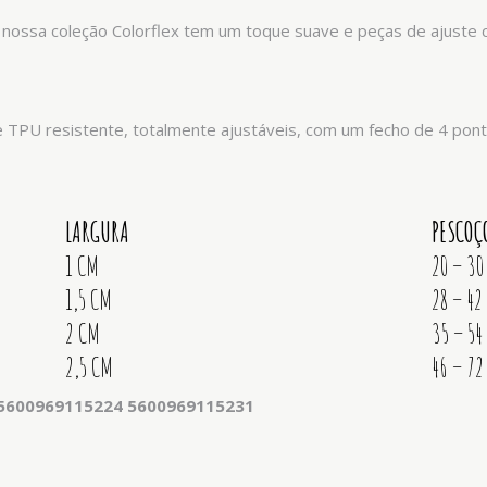
 nossa coleção Colorflex tem um toque suave e peças de ajuste co
de TPU resistente, totalmente ajustáveis, com um fecho de 4 pon
LARGURA
PESCOÇ
1 CM
20 – 30
1,5 CM
28 – 42
2 CM
35 – 54
2,5 CM
46 – 72
 5600969115224 5600969115231