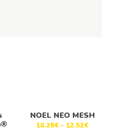
Ver opções
&
NOEL NEO MESH
h®
10.28
€
–
12.52
€
€