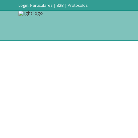
Login:
Particulares
|
B2B
|
Protocolos