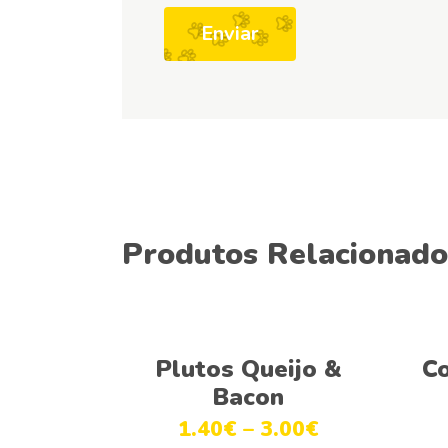
Produtos Relacionado
Ver opções
Plutos Queijo &
Co
Bacon
1.40
€
–
3.00
€