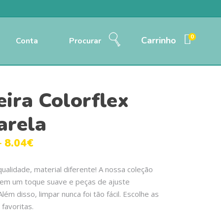
0
Carrinho
Conta
Procurar
eira Colorflex
rela
–
8.04
€
alidade, material diferente! A nossa coleção
tem um toque suave e peças de ajuste
Além disso, limpar nunca foi tão fácil. Escolhe as
 favoritas.