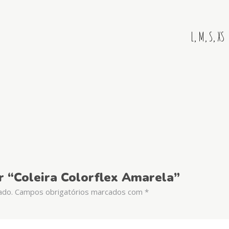
L, M, S, XS
ar “Coleira Colorflex Amarela”
ado.
Campos obrigatórios marcados com
*