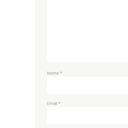
Nome
*
Email
*