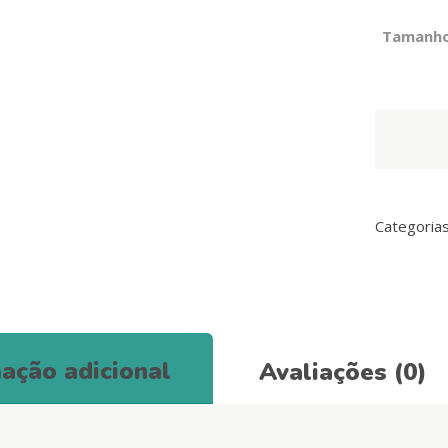
Tamanh
Coleira
Colorflex
Amarela
quantity
Categoria
ação adicional
Avaliações (0)