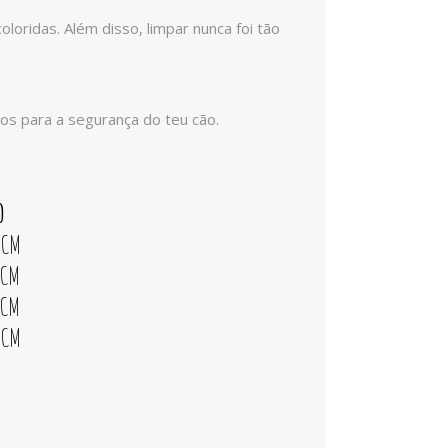
loridas. Além disso, limpar nunca foi tão
tos para a segurança do teu cão.
O
 CM
 CM
 CM
 CM