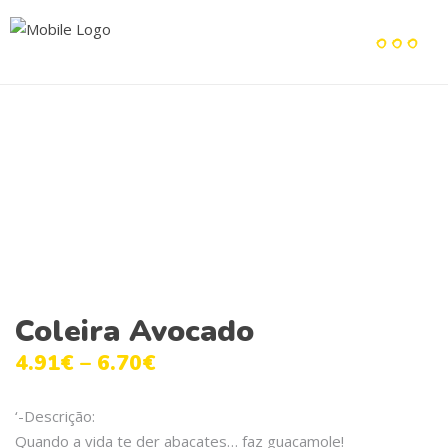
Coleira Avocado
4.91
€
–
6.70
€
‘-Descrição:
Quando a vida te der abacates… faz guacamole!