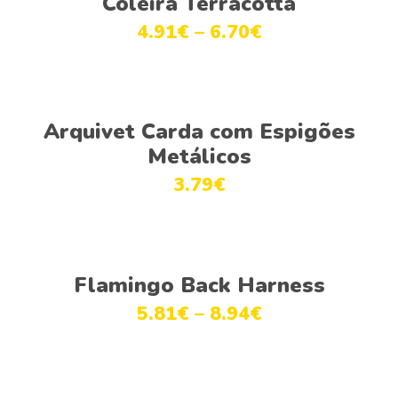
Coleira Terracotta
4.91
€
–
6.70
€
Adicionar
Arquivet Carda com Espigões
Metálicos
3.79
€
Ver opções
Flamingo Back Harness
5.81
€
–
8.94
€