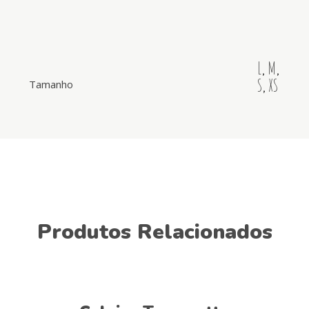
L
,
M
,
S
,
XS
Tamanho
Produtos Relacionados
Ver opções