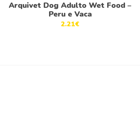
Ver opções
Arquivet Dog Adulto Wet Food –
Peru e Vaca
2.21
€