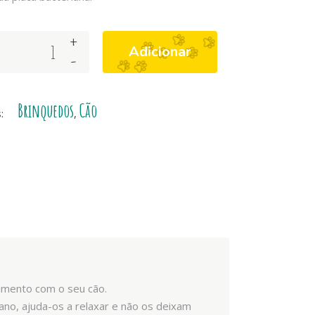
+
Adicionar
-
Brinquedos
Cão
s:
,
nimento com o seu cão.
ano, ajuda-os a relaxar e não os deixam