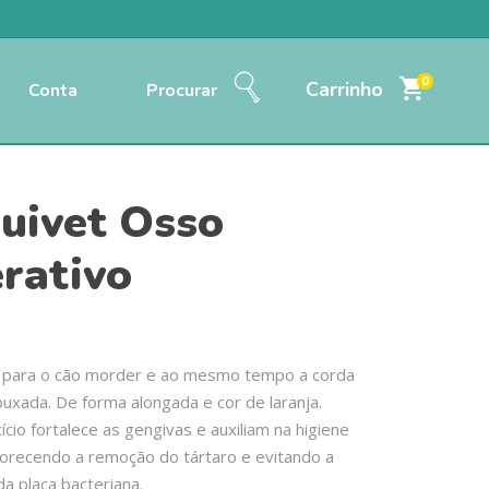
0
Carrinho
Conta
Procurar
uivet Osso
erativo
 para o cão morder e ao mesmo tempo a corda
uxada. De forma alongada e cor de laranja.
ício fortalece as gengivas e auxiliam na higiene
vorecendo a remoção do tártaro e evitando a
a placa bacteriana.