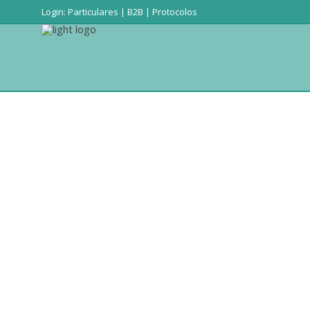
Login:
Particulares
|
B2B
|
Protocolos