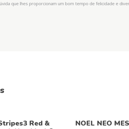
dúvida que lhes proporcionam um bom tempo de felicidade e dive
s
Ver opções
Ver opções
Stripes3 Red &
NOEL NEO ME