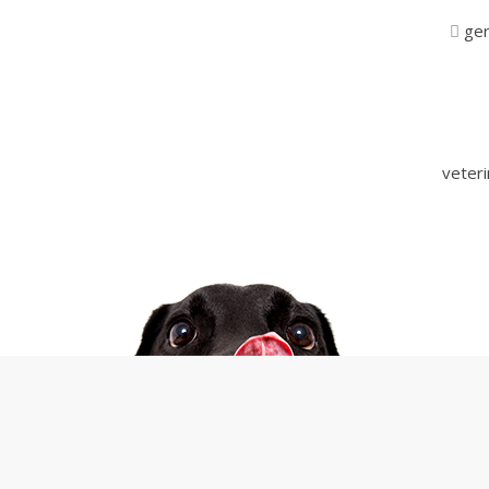
ger
veter