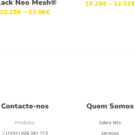
lack Neo Mesh®
10.28
€
–
12.52
10.28
€
–
13.86
€
Contacte-nos
Quem Somos
Produtos:
Sobre Nós
(+351) 938 381 715
Serviços