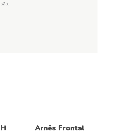
rsão.
Ver opções
SH
Arnês Frontal