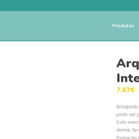
Produtos
Arq
Int
7.67
€
Brinquedo
pode ser p
Este exerc
dental, fa
formação d