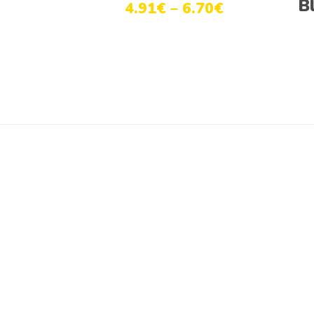
B
4.91
€
–
6.70
€