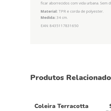
ficar aborrecidos com vida urbana. Sem 
Material:
TPR e corda de polyester.
Medida:
34 cm.
EAN: 8435117831650
Produtos Relacionado
Ver opções
Coleira Terracotta