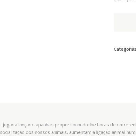
Arquivet
Osso
Interativo
quantity
Categoria
a jogar a lançar e apanhar, proporcionando-lhe horas de entrete
 socialização dos nossos animais, aumentam a ligação animal-hum