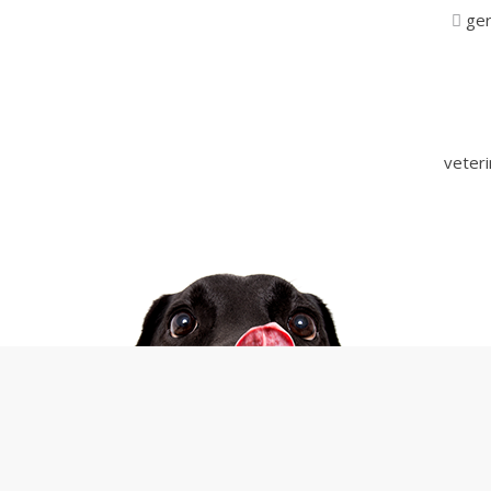
ger
veter