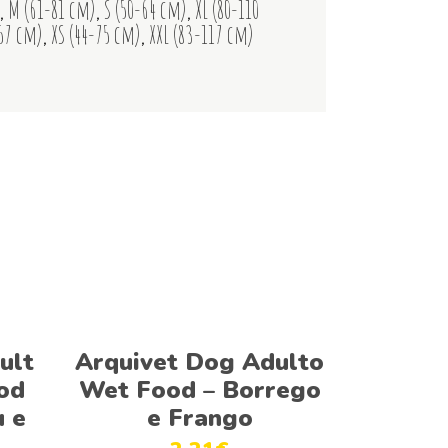
,
M (61-81 cm)
,
S (50-64 cm)
,
XL (80-110
-57 cm)
,
XS (44-75 cm)
,
XXL (83-117 cm)
Ver opções
ult
Arquivet Dog Adulto
od
Wet Food – Borrego
u e
e Frango