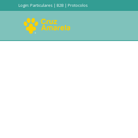
Login:
Particulares
|
B2B
|
Protocolos