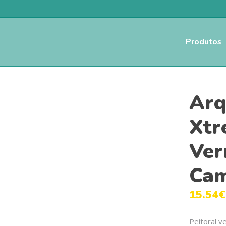
Produtos
Arq
Xtr
Ver
Cam
15.54
€
Peitoral v