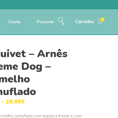
0
Carrinho
Conta
Procurar
uivet – Arnês
eme Dog –
melho
uflado
–
26.09
€
ermelho camuflado com argola à frente e com