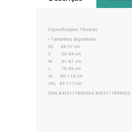
Especificações Técnicas:
• Tamanhos disponíveis :
XS 44-57 cm
S 50-64 cm
M 61-81 cm
L 79-95 cm
XL 80-110 cm
XXL 83-117 cm
EAN: 8435117890404; 8435117899032;