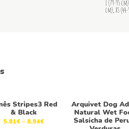
L (79-95 cm)
cm)
,
XS (44
s
Ver opções
Ver opções
nês Stripes3 Red
Arquivet Dog Ad
& Black
Natural Wet Fo
Salsicha de Per
5.81
€
–
8.94
€
Verduras