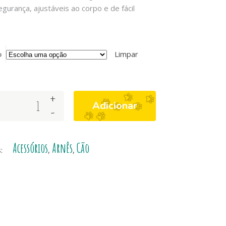
gurança, ajustáveis ao corpo e de fácil
o
Limpar
+
Adicionar
-
Acessórios
Arnês
Cão
s:
,
,