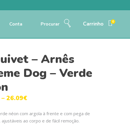
0
Carrinho
Conta
Procurar
uivet – Arnês
eme Dog – Verde
on
–
26.09
€
erde néon com argola à frente e com pega de
 ajustáveis ao corpo e de fácil remoção.