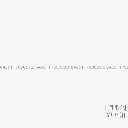
 8435117890572; 8435117890589; 8435117890596; 84351178
L (79-95 cm)
cm)
,
XS (44