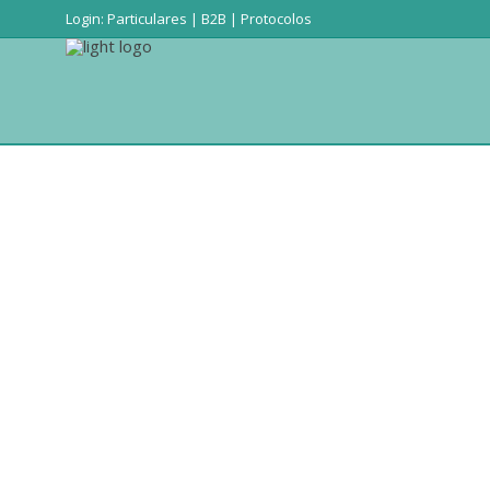
Login:
Particulares
|
B2B
|
Protocolos