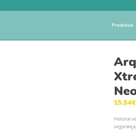
Produtos
Arq
Xtr
Ne
15.54
€
Peitoral v
segurança,