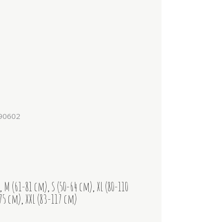
90602
,
M (61-81 cm)
,
S (50-64 cm)
,
XL (80-110
-75 cm)
,
XXL (83-117 cm)