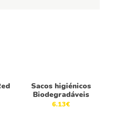
Adicionar
Red
Sacos higiénicos
Biodegradáveis
6.13
€