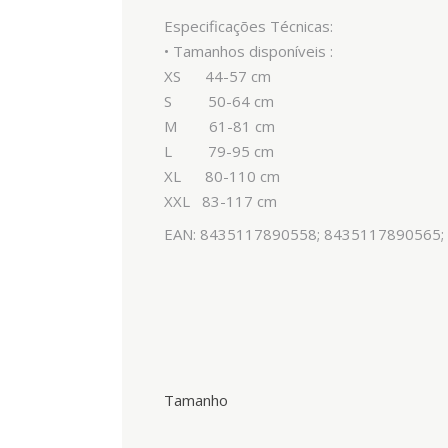
Especificações Técnicas:
• Tamanhos disponíveis :
XS 44-57 cm
S 50-64 cm
M 61-81 cm
L 79-95 cm
XL 80-110 cm
XXL 83-117 cm
EAN: 8435117890558; 8435117890565;
Tamanho