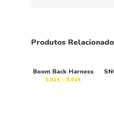
Produtos Relacionado
Ver opções
Boom Back Harness
SN
5.81
€
–
8.94
€