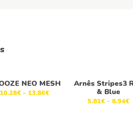
s
Ver opções
Ver opções
OOZE NEO MESH
Arnês Stripes3 
& Blue
10.28
€
–
13.86
€
5.81
€
–
8.94
€