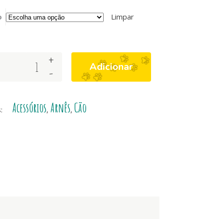
o
Limpar
+
Adicionar
-
Acessórios
Arnês
Cão
s:
,
,