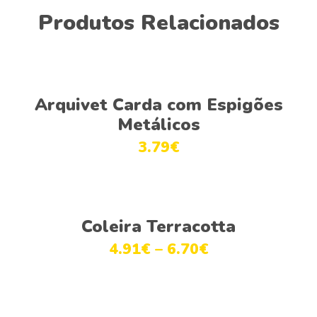
Produtos Relacionados
Adicionar
Arquivet Carda com Espigões
Metálicos
3.79
€
Ver opções
Coleira Terracotta
4.91
€
–
6.70
€