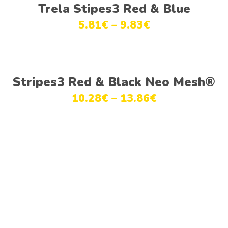
Ver opções
Trela Stipes3 Red & Blue
5.81
€
–
9.83
€
Ver opções
Stripes3 Red & Black Neo Mesh®
10.28
€
–
13.86
€