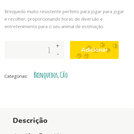
Brinquedo muito resistente perfeito para jogar para jogar
e recolher, proporcionando horas de diversão e
entretenimento para o seu animal de estimação.
+
Arquivet
Adicionar
-
Argola
com
Trança
Brinquedos
Cão
de
Categorias:
,
Corda
de
Algodão
quantity
Descrição