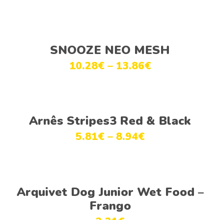
Ver opções
SNOOZE NEO MESH
10.28
€
–
13.86
€
Ver opções
Arnês Stripes3 Red & Black
5.81
€
–
8.94
€
Ver opções
Arquivet Dog Junior Wet Food –
Frango