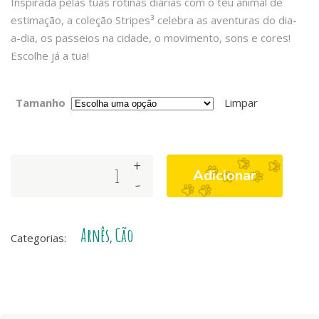
Inspirada pelas tuas rotinas diárias com o teu animal de
estimação, a coleção Stripes³ celebra as aventuras do dia-
a-dia, os passeios na cidade, o movimento, sons e cores!
Escolhe já a tua!
Tamanho
Limpar
+
ARNÊS
Adicionar
-
STRIPES³
GREEN
&
Arnês
Cão
BLACK
Categorias:
,
quantity