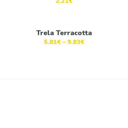
2.21
€
Ver opções
Trela Terracotta
5.81
€
–
9.83
€