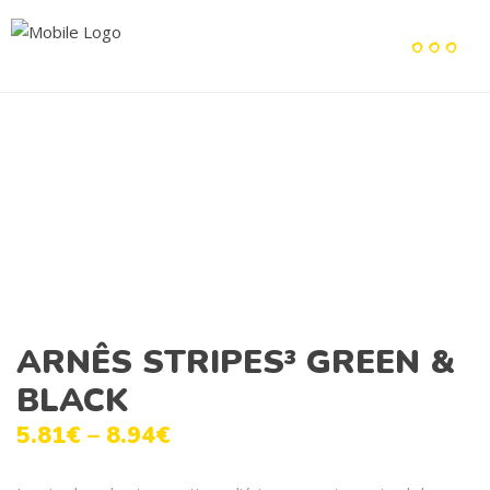
ARNÊS STRIPES³ GREEN &
BLACK
5.81
€
–
8.94
€