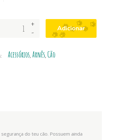
+
Adicionar
-
Acessórios
Arnês
Cão
s:
,
,
 a segurança do teu cão. Possuem ainda