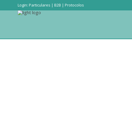
Login:
Particulares
|
B2B
|
Protocolos