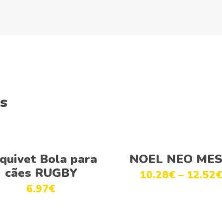
s
Adicionar
Ver opções
quivet Bola para
NOEL NEO ME
cães RUGBY
10.28
€
–
12.52
6.97
€