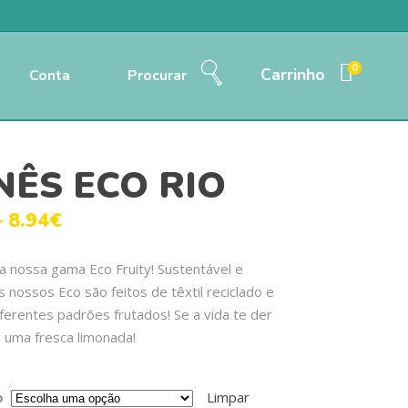
0
Carrinho
Conta
Procurar
NÊS ECO RIO
–
8.94
€
 nossa gama Eco Fruity! Sustentável e
os nossos Eco são feitos de têxtil reciclado e
erentes padrões frutados! Se a vida te der
z uma fresca limonada!
o
Limpar