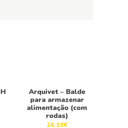
Adicionar
SH
Arquivet – Balde
para armazenar
€
alimentação (com
rodas)
26.13
€