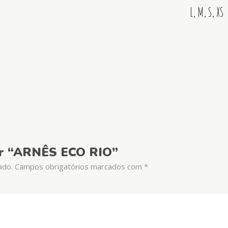
L, M, S, XS
iar “ARNÊS ECO RIO”
ado.
Campos obrigatórios marcados com
*