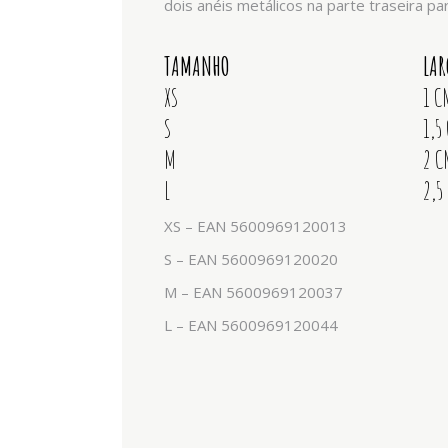
dois anéis metálicos na parte traseira pa
TAMANHO
LA
XS
1 C
S
1,5
M
2 C
L
2,5
XS – EAN 5600969120013
S – EAN 5600969120020
M – EAN 5600969120037
L – EAN 5600969120044