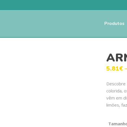
Produtos
AR
5.81
€
Descobre a
colorida, 
vêm em dif
limões, fa
Tamanh