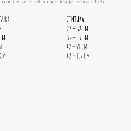
ra que possas escolher onde desejas colocar a trela.
RGURA
CINTURA
M
23 – 38 CM
 CM
32 – 53 CM
M
42 – 69 CM
 CM
62 – 107 CM