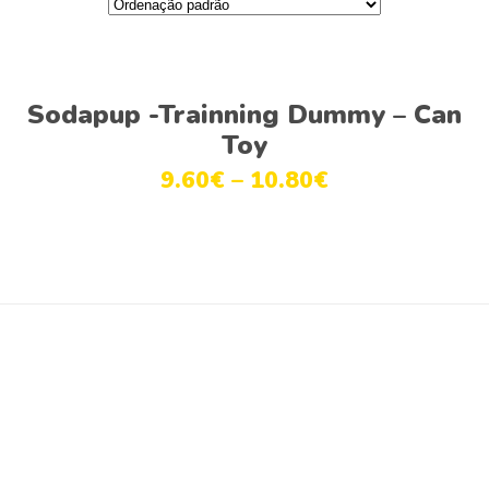
Ver opções
Sodapup -Trainning Dummy – Can
Toy
9.60
€
–
10.80
€