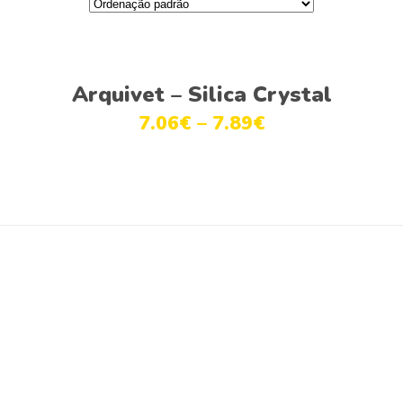
Ver opções
Arquivet – Silica Crystal
7.06
€
–
7.89
€