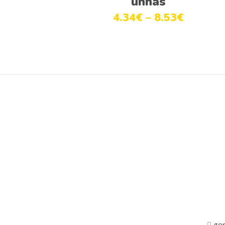
unhas
4.34
€
–
8.53
€
ger