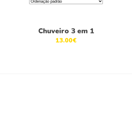
Ver opções
Chuveiro 3 em 1
13.00
€