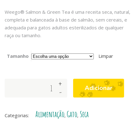
Weego® Salmon & Green Tea é uma receita seca, natural,
completa e balanceada à base de salmão, sem cereais, e
adequada para gatos adultos esterilizados de qualquer
raça ou tamanho.
Tamanho
Limpar
+
Weego
Adicionar
-
Salmon
&
Green
Alimentação
Gato
Seca
Tea
Categorias:
,
,
-
Receita
para