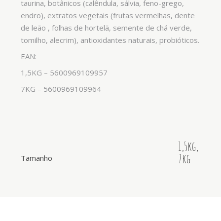
taurina, botânicos (calêndula, sálvia, feno-grego,
endro), extratos vegetais (frutas vermelhas, dente
de leão , folhas de hortelã, semente de chá verde,
tomilho, alecrim), antioxidantes naturais, probióticos.
EAN:
1,5KG – 5600969109957
7KG – 5600969109964
1,5kg
,
7kg
Tamanho