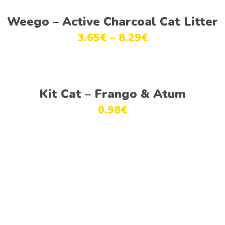
Ver opções
Weego – Active Charcoal Cat Litter
3.65
€
–
8.29
€
Ver opções
Kit Cat – Frango & Atum
0.98
€