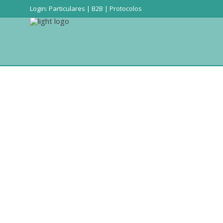
Login:
Particulares
|
B2B
|
Protocolos