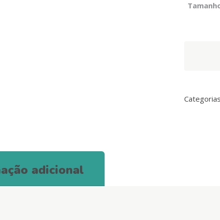
Tamanh
Unicorn
Back
Harness
quantity
Categoria
ação adicional