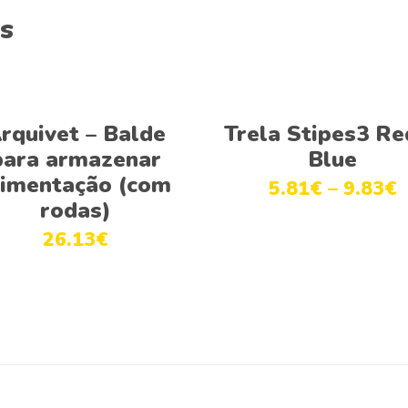
s
Adicionar
Ver opções
rquivet – Balde
Trela Stipes3 Re
para armazenar
Blue
limentação (com
5.81
€
–
9.83
€
rodas)
26.13
€