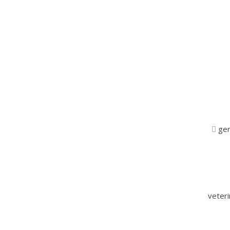
ger
veter