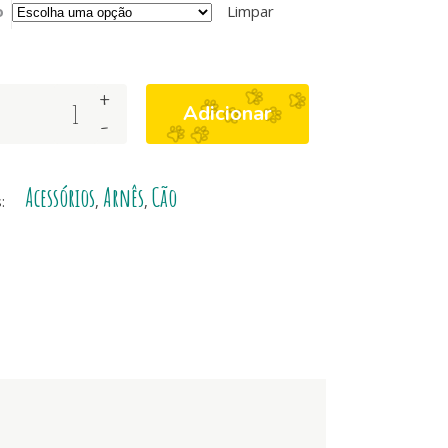
o
Limpar
+
Adicionar
-
Acessórios
Arnês
Cão
s:
,
,