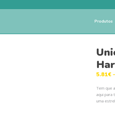
Produtos
Uni
Har
5.81
€
Tem que ac
aqui para 
uma estrel