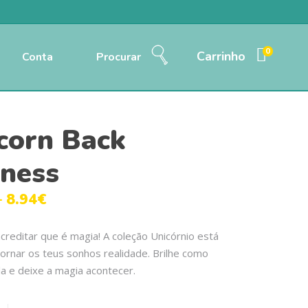
0
Carrinho
Conta
Procurar
corn Back
ness
–
8.94
€
reditar que é magia! A coleção Unicórnio está
tornar os teus sonhos realidade. Brilhe como
a e deixe a magia acontecer.