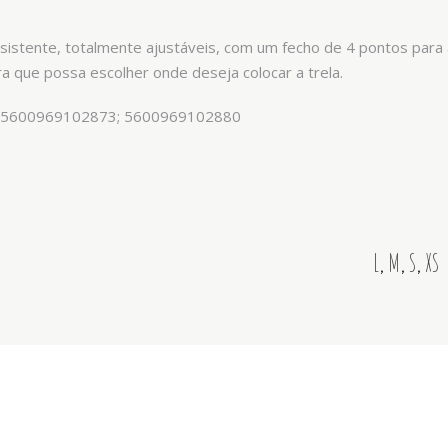
resistente, totalmente ajustáveis, com um fecho de 4 pontos par
ra que possa escolher onde deseja colocar a trela.
 5600969102873; 5600969102880
L
,
M
,
S
,
XS