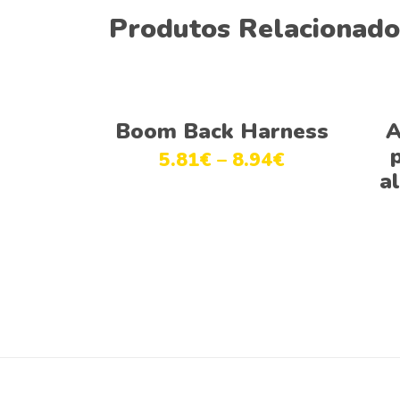
Produtos Relacionado
Ver opções
Boom Back Harness
A
5.81
€
–
8.94
€
a