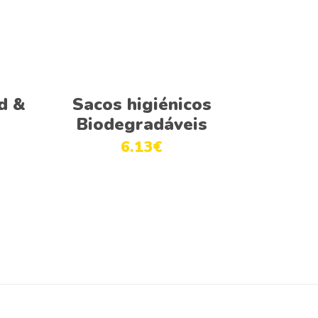
Adicionar
d &
Sacos higiénicos
Biodegradáveis
6.13
€