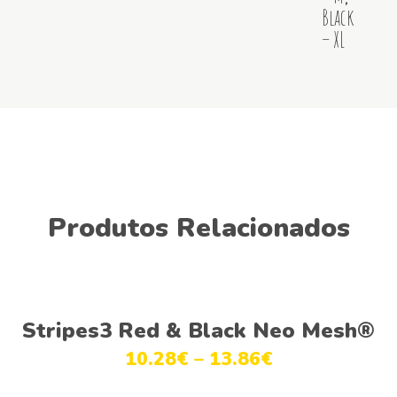
Black
– XL
Produtos Relacionados
Ver opções
Stripes3 Red & Black Neo Mesh®
10.28
€
–
13.86
€