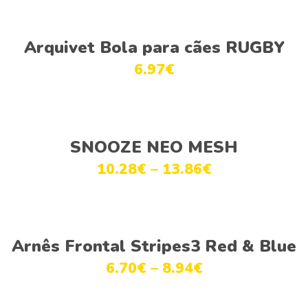
Adicionar
Arquivet Bola para cães RUGBY
6.97
€
Ver opções
SNOOZE NEO MESH
10.28
€
–
13.86
€
Ver opções
Arnês Frontal Stripes3 Red & Blue
6.70
€
–
8.94
€