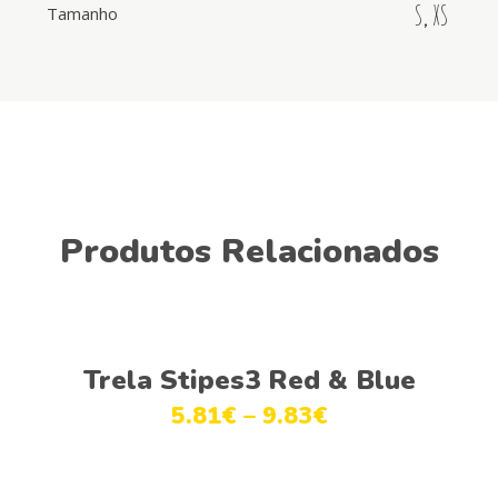
S
,
XS
Tamanho
Produtos Relacionados
Ver opções
Trela Stipes3 Red & Blue
5.81
€
–
9.83
€