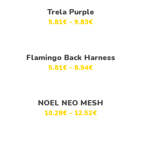
Ver opções
Trela Purple
5.81
€
–
9.83
€
Ver opções
Flamingo Back Harness
5.81
€
–
8.94
€
Ver opções
NOEL NEO MESH
10.28
€
–
12.52
€