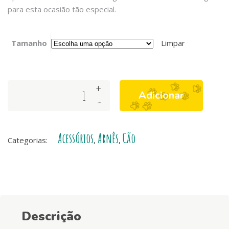
para esta ocasião tão especial.
Tamanho
Limpar
+
Noel
Adicionar
-
Back
Harness
quantity
Acessórios
Arnês
Cão
Categorias:
,
,
Descrição