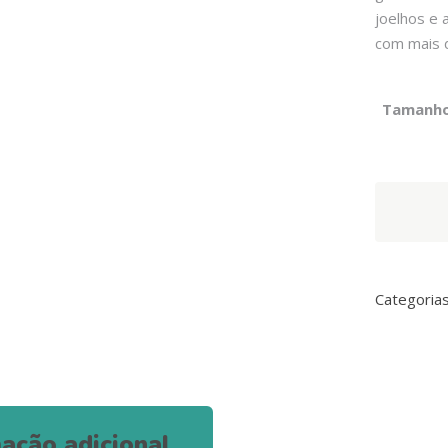
joelhos e 
com mais 
Tamanh
Kit
Cat
PurrPuree
Plus
-
Categoria
Galinha
&
Glucosami
quantity
ação adicional