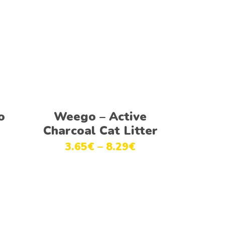
Ver opções
o
Weego – Active
Charcoal Cat Litter
3.65
€
–
8.29
€