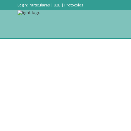
Login:
Particulares
|
B2B
|
Protocolos