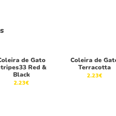
s
Ver opções
Ver opções
Coleira de Gato
Coleira de Gat
tripes33 Red &
Terracotta
Black
2.23
€
2.23
€