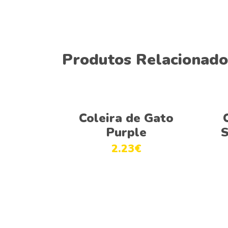
Produtos Relacionado
Ver opções
Coleira de Gato
Purple
S
2.23
€