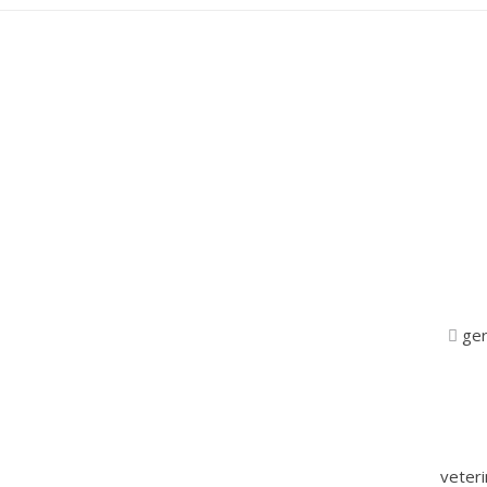
ger
veter