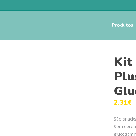
Produtos
Kit
Plu
Glu
2.31
€
São snacks
Sem cerea
glucosamin