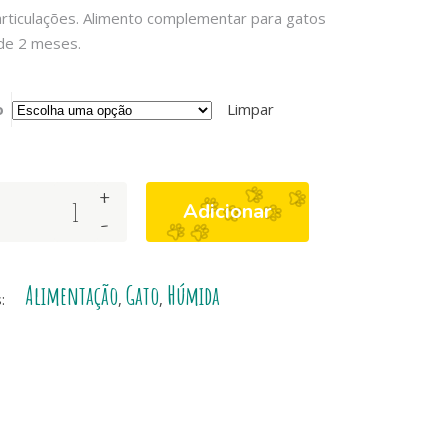
articulações. Alimento complementar para gatos
de 2 meses.
o
Limpar
+
Adicionar
-
Alimentação
Gato
Húmida
s:
,
,
na