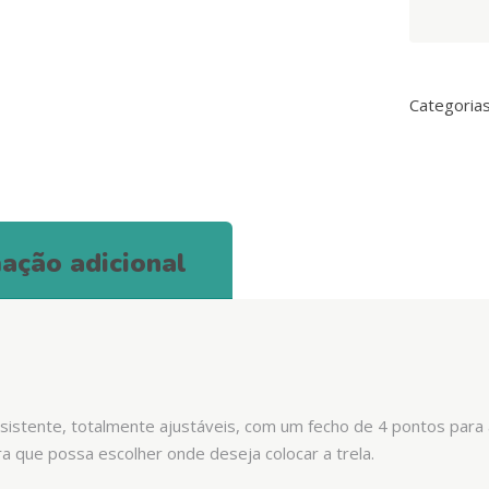
Back
Harness
quantity
Categoria
ação adicional
resistente, totalmente ajustáveis, com um fecho de 4 pontos par
ra que possa escolher onde deseja colocar a trela.