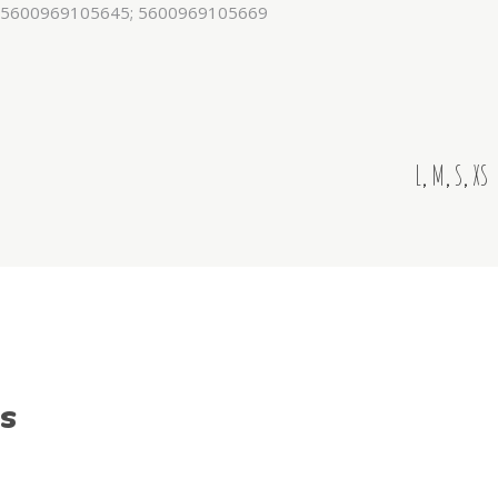
 5600969105645; 5600969105669
L
,
M
,
S
,
XS
s