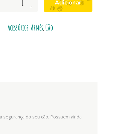
Adicionar
-
Acessórios
Arnês
Cão
s:
,
,
a a segurança do seu cão. Possuem ainda