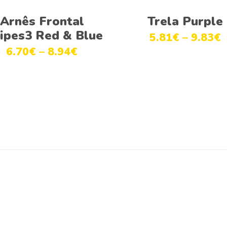
Ver opções
Ver opções
Arnês Frontal
Trela Purple
ripes3 Red & Blue
5.81
€
–
9.83
€
6.70
€
–
8.94
€