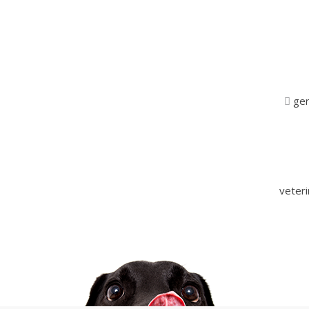
ger
veter