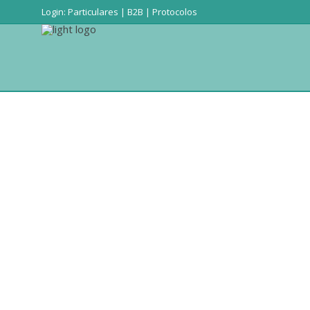
Login:
Particulares
|
B2B
|
Protocolos