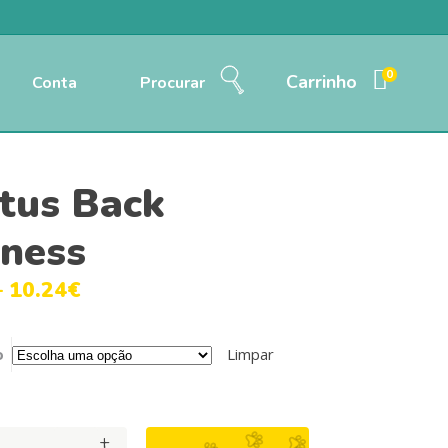
0
Carrinho
Conta
Procurar
tus Back
ness
–
10.24
€
o
Limpar
+