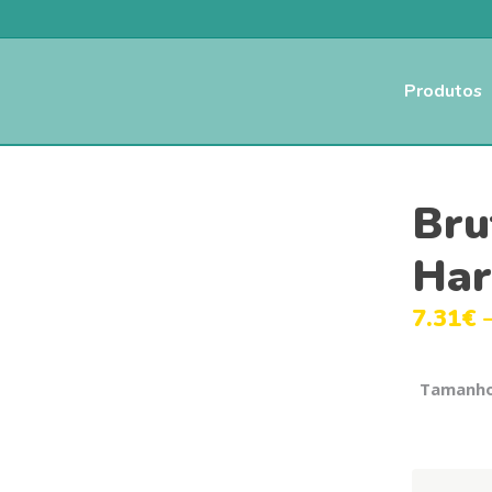
Produtos
Bru
Har
7.31
€
Tamanh
Brutus