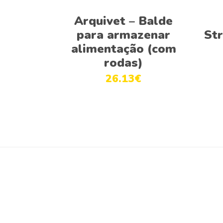
Adicionar
Arquivet – Balde
para armazenar
St
alimentação (com
rodas)
26.13
€