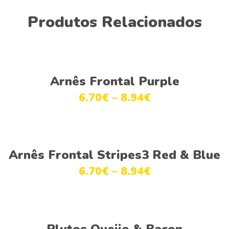
Produtos Relacionados
Ver opções
Arnês Frontal Purple
6.70
€
–
8.94
€
Ver opções
Arnês Frontal Stripes3 Red & Blue
6.70
€
–
8.94
€
Ver opções
Plutos Queijo & Bacon