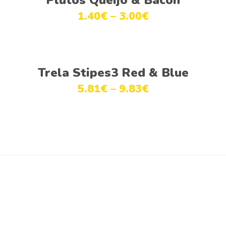
1.40
€
–
3.00
€
Ver opções
Trela Stipes3 Red & Blue
5.81
€
–
9.83
€