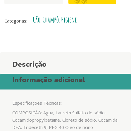
Champô
Natural
Cão
Champô
Higiene
Anti-
Categorias:
,
,
Coceira
com
Malaleuca
quantity
Descrição
Informação adicional
Especificações Técnicas:
COMPOSIÇÃO: Agua, Laureth Sulfato de sódio,
Cocamidopropylbetaine, Cloreto de sódio, Cocamida
DEA, Trideceth 9, PEG 40 Óleo de rícino