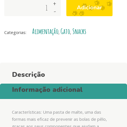
+
Arquivet
Adicionar
-
Cat
Pasta
de
Alimentação
Gato
Snacks
Malte
Categorias:
,
,
Gato
quantity
Descrição
Informação adicional
Características: Uma pasta de malte, uma das
formas mais eficaz de prevenir as bolas de pêlo,
graças aos seus componentes que ajudam a