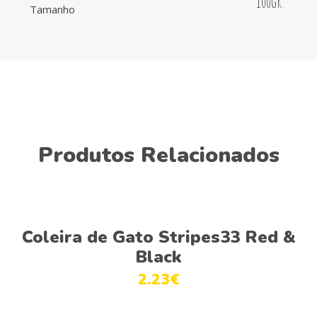
100gr.
Tamanho
Produtos Relacionados
Ver opções
Coleira de Gato Stripes33 Red &
Black
2.23
€