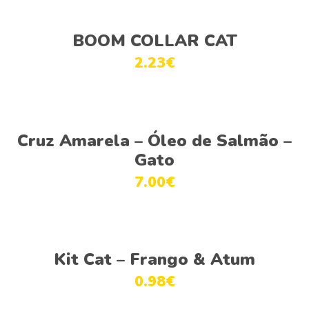
Adicionar
BOOM COLLAR CAT
2.23
€
Ver opções
Cruz Amarela – Óleo de Salmão –
Gato
7.00
€
Ver opções
Kit Cat – Frango & Atum
0.98
€