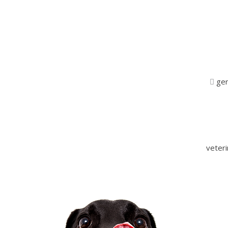
ger
veter