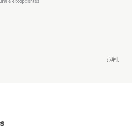
ural e exccipcientes.
250ml
s