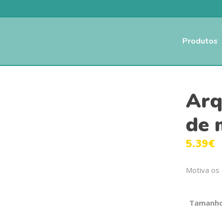
Produtos
Arq
de 
5.39
€
Motiva os 
Tamanh