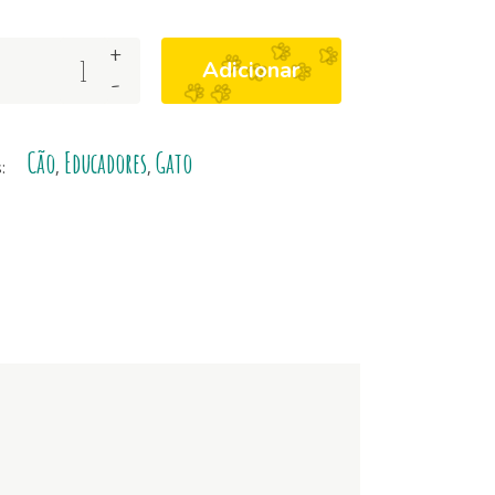
+
Adicionar
-
Cão
Educadores
Gato
s:
,
,