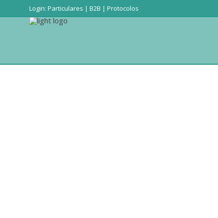
Login:
Particulares
|
B2B
|
Protocolos