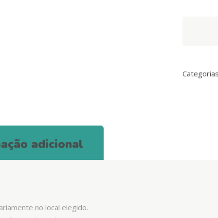
Arquivet
–
Atraente
de
micções
Categoria
quantity
ação adicional
ariamente no local elegido.