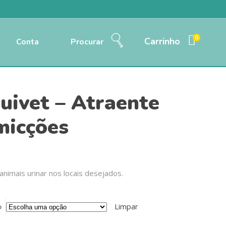
0
Carrinho
Conta
Procurar
uivet – Atraente
micções
animais urinar nos locais desejados.
o
Limpar