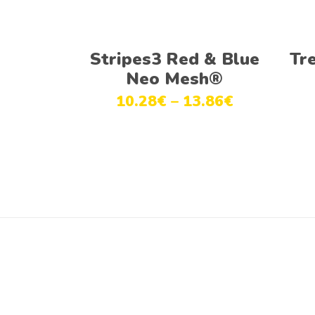
Ver opções
Stripes3 Red & Blue
Tr
Neo Mesh®
10.28
€
–
13.86
€