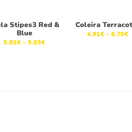
Ver opções
Ver opções
ela Stipes3 Red &
Coleira Terraco
Blue
4.91
€
–
6.70
€
5.81
€
–
9.83
€