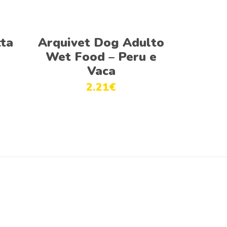
Ver opções
tta
Arquivet Dog Adulto
Wet Food – Peru e
Vaca
2.21
€