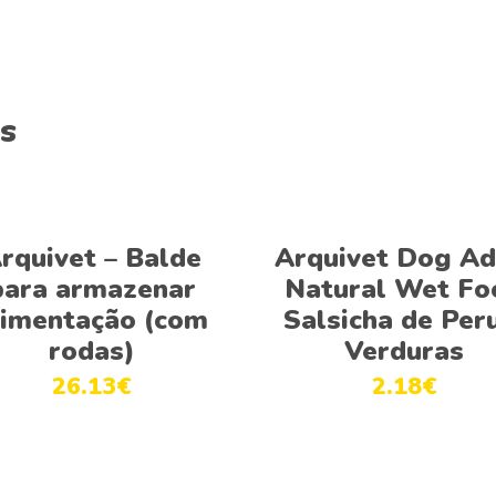
s
Adicionar
Ver opções
rquivet – Balde
Arquivet Dog Ad
para armazenar
Natural Wet Fo
limentação (com
Salsicha de Per
rodas)
Verduras
26.13
€
2.18
€