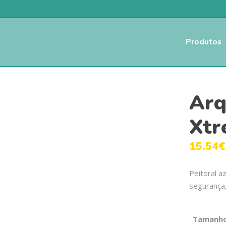
Produtos
Arq
Xtr
15.54
€
Peitoral a
segurança,
Tamanh