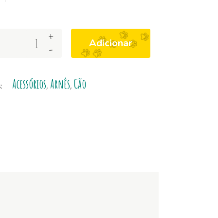
+
Adicionar
-
Acessórios
Arnês
Cão
s:
,
,