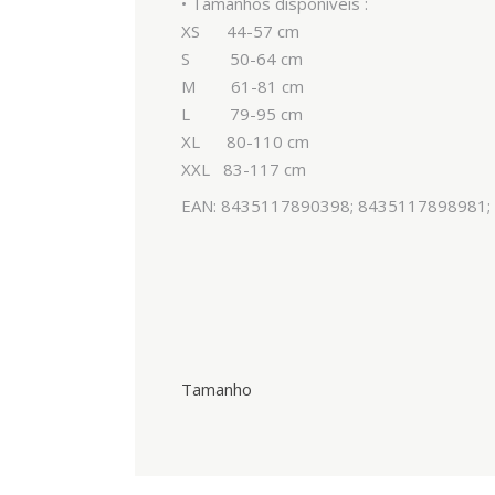
• Tamanhos disponíveis :
XS 44-57 cm
S 50-64 cm
M 61-81 cm
L 79-95 cm
XL 80-110 cm
XXL 83-117 cm
EAN: 8435117890398; 8435117898981;
Tamanho