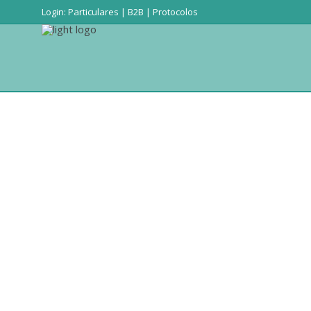
Login:
Particulares
|
B2B
|
Protocolos