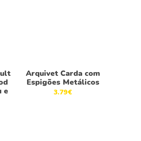
Adicionar
ult
Arquivet Carda com
od
Espigões Metálicos
u e
3.79
€