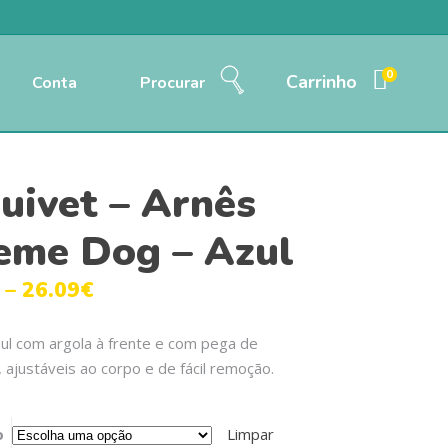
0
Carrinho
Conta
Procurar
uivet – Arnês
eme Dog – Azul
–
26.09
€
zul com argola à frente e com pega de
 ajustáveis ao corpo e de fácil remoção.
o
Limpar