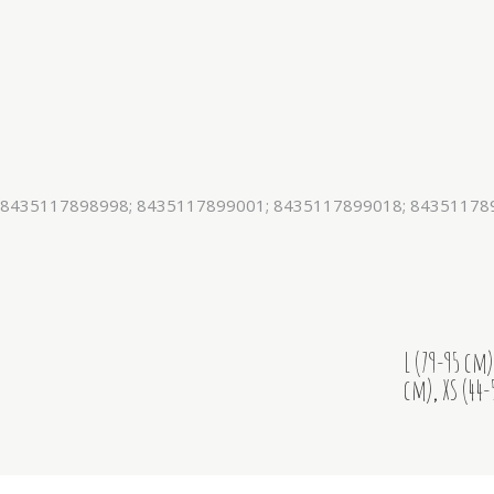
 8435117898998; 8435117899001; 8435117899018; 84351178
L (79-95 cm)
cm)
,
XS (44