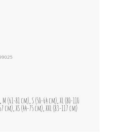
99025
,
M (61-81 cm)
,
S (50-64 cm)
,
XL (80-110
-57 cm)
,
XS (44-75 cm)
,
XXL (83-117 cm)