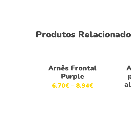
Produtos Relacionado
Ver opções
Arnês Frontal
A
Purple
a
6.70
€
–
8.94
€