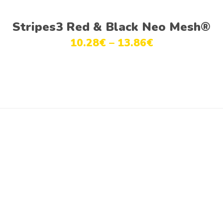
Ver opções
Stripes3 Red & Black Neo Mesh®
10.28
€
–
13.86
€