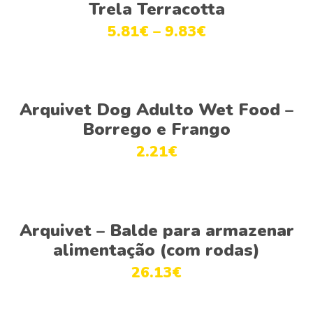
Ver opções
Trela Terracotta
5.81
€
–
9.83
€
Ver opções
Arquivet Dog Adulto Wet Food –
Borrego e Frango
2.21
€
Adicionar
Arquivet – Balde para armazenar
alimentação (com rodas)
26.13
€