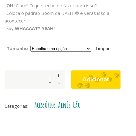
-OH!
Claro!! O que tenho de fazer para isso?
-Coloca o padrão Boom da DASHI® e verás isso a
acontecer!
-Say
WHAAAAT? YEAH!
Tamanho
Limpar
+
Arnês
Adicionar
-
Frontal
Boom
quantity
Acessórios
Arnês
Cão
Categorias:
,
,