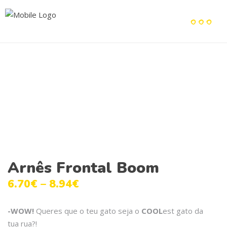
Arnês Frontal Boom
6.70
€
–
8.94
€
-WOW!
Queres que o teu gato seja o
COOL
est gato da
tua rua?!