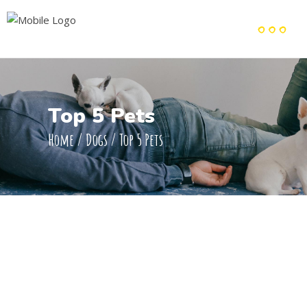
Top 5 Pets
Home
/
Dogs
/
Top 5 Pets