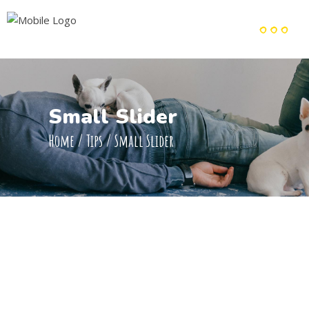
Small Slider
Home
/
Tips
/
Small Slider