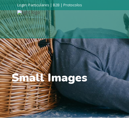
Login:
Particulares
|
B2B
|
Protocolos
Small Images