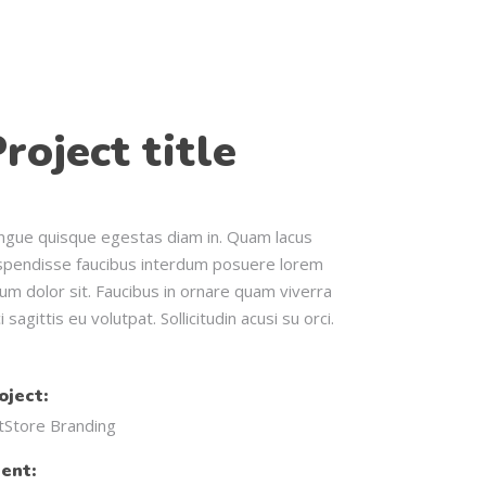
roject title
ngue quisque egestas diam in. Quam lacus
spendisse faucibus interdum posuere lorem
um dolor sit. Faucibus in ornare quam viverra
i sagittis eu volutpat. Sollicitudin acusi su orci.
oject:
tStore Branding
ient: