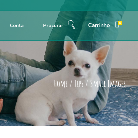
0
Carrinho
Conta
Procurar
Home
/
Tips
/
Small Images