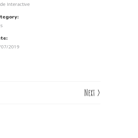
de Interactive
tegory:
ps
te:
/07/2019
Next
>