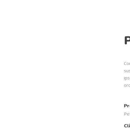
P
Co
su
ips
orc
Pr
Pe
Cl