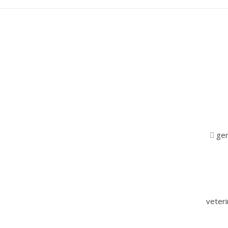
ger
veter