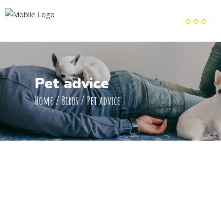
Pet advice
Home
/
Birds
/
Pet advice