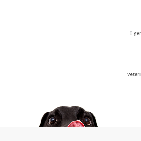
ger
veter