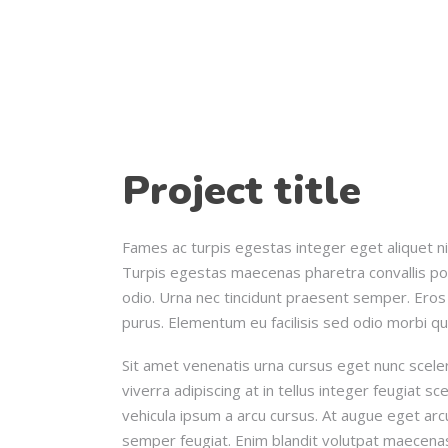
Project title
Fames ac turpis egestas integer eget aliquet nib
Turpis egestas maecenas pharetra convallis pos
odio. Urna nec tincidunt praesent semper. Eros i
purus. Elementum eu facilisis sed odio morbi q
Sit amet venenatis urna cursus eget nunc sceler
viverra adipiscing at in tellus integer feugiat s
vehicula ipsum a arcu cursus. At augue eget arc
semper feugiat. Enim blandit volutpat maecenas v