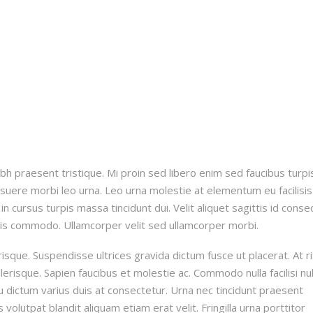
h praesent tristique. Mi proin sed libero enim sed faucibus turpi
uere morbi leo urna. Leo urna molestie at elementum eu facilisi
n cursus turpis massa tincidunt dui. Velit aliquet sagittis id conse
uis commodo. Ullamcorper velit sed ullamcorper morbi.
isque. Suspendisse ultrices gravida dictum fusce ut placerat. At r
celerisque. Sapien faucibus et molestie ac. Commodo nulla facilisi nu
u dictum varius duis at consectetur. Urna nec tincidunt praesent
olutpat blandit aliquam etiam erat velit. Fringilla urna porttitor