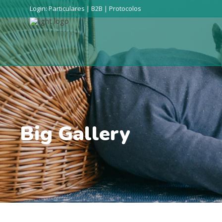
Login:
Particulares
|
B2B
|
Protocolos
Big Gallery