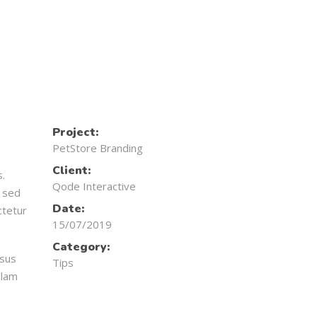
Project:
PetStore Branding
Client:
s.
Qode Interactive
s sed
Date:
ctetur
15/07/2019
Category:
isus
Tips
llam